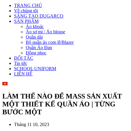
TRANG CHỦ
Về chúng tôi
SÁNG TẠO DUGARCO
SẢN PHẨM
Áo khoác
Áo sơ mi / Áo blouse
Quần dài
Bộ quần áo com lê/Blazer
Quần Áo Đan
Đồng phục
ĐỐI TÁC
Tin tức
SCHOOL UNIFORM
LIÊN HỆ
LÀM THẾ NÀO ĐỂ MASS SẢN XUẤT
MỘT THIẾT KẾ QUẦN ÁO | TỪNG
BƯỚC MỘT
Tháng 11 10, 2023