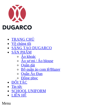
TRANG CHỦ
Về chúng tôi
SÁNG TẠO DUGARCO
SẢN PHẨM
Áo khoác
Áo sơ mi / Áo blouse
Quần dài
Bộ quần áo com lê/Blazer
Quần Áo Đan
Đồng phục
ĐỐI TÁC
Tin tức
SCHOOL UNIFORM
LIÊN HỆ
Menu