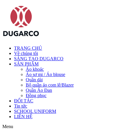
TRANG CHỦ
Về chúng tôi
SÁNG TẠO DUGARCO
SẢN PHẨM
Áo khoác
Áo sơ mi / Áo blouse
Quần dài
Bộ quần áo com lê/Blazer
Quần Áo Đan
Đồng phục
ĐỐI TÁC
Tin tức
SCHOOL UNIFORM
LIÊN HỆ
Menu