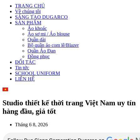
TRANG CHỦ
Về chúng tôi
SÁNG TẠO DUGARCO
SẢN PHẨM
Áo khoác
Áo sơ mi / Áo blouse
Quần dài
Bộ quần áo com lê/Blazer
Quần Áo Đan
Đồng phục
ĐỐI TÁC
Tin tức
SCHOOL UNIFORM
LIÊN HỆ
Studio thiết kế thời trang Việt Nam uy tín
hàng đầu, giá tốt
Tháng 6 8, 2026