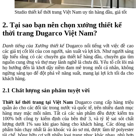
Studio thiết kế thời trang Việt Nam uy tín hàng đầu, giá tốt
2. Tại sao bạn nên chọn xưởng thiết kế
thời trang Dugarco Việt Nam?
Danh tiếng của Xưởng thiết kế
Dugarco nổi tiếng với việc đề cao
các giá trị cốt lõi của con người, sản xuất và lợi ích. Như người sáng
lập hiểu rằng có các chuyên gia thiết kế hàng đầu, chuyên gia tìm
nguồn cung ứng và thợ may lành nghề là chưa đủ. Yếu tố cốt lõi mà
họ hướng đến là khơi dậy niềm đam mê trong mỗi cá nhân, không
ngừng sáng tạo để đột phá về năng suất, mang lại lợi ích tối đa cho
khách hàng.
2.1 Chất lượng sản phẩm tuyệt vời
Thiết kế thời trang tại Việt Nam
Dugarco cung cấp hàng triệu
quần áo cho các đối tác trong nước và quốc tế, trên nhiều danh mục
hàng may mặc mỗi năm. Tất cả các sản phẩm đều được kiểm tra
100% bởi công ty kiểm định của bên thứ 3, và tỷ lệ sai sót chất
lượng dưới 1% sau khi giao hàng cho khách hàng. Các dòng sản
phẩm bán chạy nhất là áo khoác và áo sơ mi, được làm từ polyester
tái chế, bông hữu cơ với nhiều loại trang phục khác nhau, phù hợp