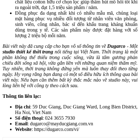
chất liệu cotton hữu cơ chọn lọc giúp thấm hút mồ hôi tốt khi
ra ngoài trời, đạt 1,5 triệu sản phẩm / năm.
Đồng phục đa dạng nhất khi có nhiều mẫu mã, chủng loại
mặt hàng phục vụ nhiều đối tượng từ nhân viên văn phòng,
sinh viên, công nhân, bác sĩ đến khẩu trang kháng khuẩn
dùng trong y tế. Các sản phẩm này được đặt hàng với số
lượng 2 triệu bộ mỗi năm.
Bài viết này đã cung cấp cho bạn vô số thông tin về
Dugarco
- Một
studio thiết kế thời trang
nổi tiếng tại Việt Nam. Thời trang là một
phần không thể thiếu trong cuộc sống, vừa là tấm gương phản
chiếu đời sống xã hội, vừa gắn liền với những quan niệm thẩm mỹ.
Tuy nhiên, thời trang không đứng yên mà luôn thay đổi theo từng
ngày. Hy vọng rằng bạn đang có một số điều hữu ích thông qua bài
viết này. Nếu bạn cần thêm bất kỳ thắc mắc nào về studio này, vui
lòng liên hệ với công ty theo cách sau.
Thông tin liên lạc:
Địa chỉ
: 59 Duc Giang, Duc Giang Ward, Long Bien District,
Ha Noi, Viet Nam
Số điện thoại
: 024 3655 7930
Email
: dugarco@mayducgiang.com.vn
Website
: https://dugarco.com/vi/