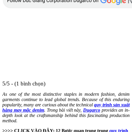
5/5 - (1 bình chọn)
As one of the most distinctive staples in modern fashion, denim
garments continue to lead global trends. Because of this enduring
popularity, many are curious about the technical
quy trình sản xuất
hàng may mặc denim
. Trong bài viết này,
Dugarco
provides an in-
depth look at the craftsmanship behind this fascinating production
method.
>>>> CLICK VÀO ĐÂY: 12 Bước quan trọng trong
quy trình