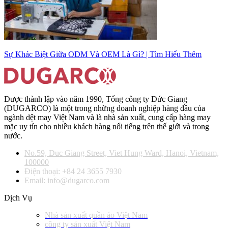
Sự Khác Biệt Giữa ODM Và OEM Là Gì? | Tìm Hiểu Thêm
Được thành lập vào năm 1990, Tổng công ty Đức Giang
(DUGARCO) là một trong những doanh nghiệp hàng đầu của
ngành dệt may Việt Nam và là nhà sản xuất, cung cấp hàng may
mặc uy tín cho nhiều khách hàng nổi tiếng trên thế giới và trong
nước.
No.59, Duc Giang Street, Viet Hung Ward, Hanoi, Vietnam,
100000
Điện thoại: +84 24 3655 7930
Email: info@dugarco.com
Dịch Vụ
Nhà sản xuất quần áo Việt Nam
công ty sản xuất Việt Nam