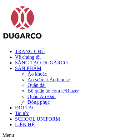
TRANG CHỦ
Về chúng tôi
SÁNG TẠO DUGARCO
SẢN PHẨM
Áo khoác
Áo sơ mi / Áo blouse
Quần dài
Bộ quần áo com lê/Blazer
Quần Áo Đan
Đồng phục
ĐỐI TÁC
Tin tức
SCHOOL UNIFORM
LIÊN HỆ
Menu