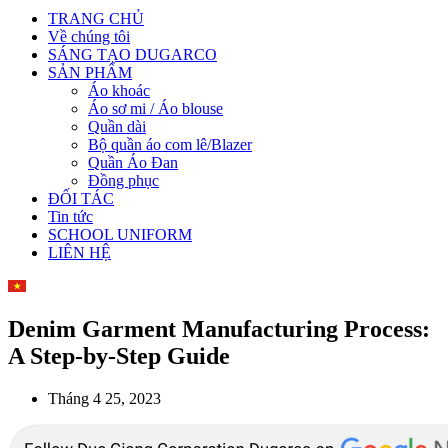
TRANG CHỦ
Về chúng tôi
SÁNG TẠO DUGARCO
SẢN PHẨM
Áo khoác
Áo sơ mi / Áo blouse
Quần dài
Bộ quần áo com lê/Blazer
Quần Áo Đan
Đồng phục
ĐỐI TÁC
Tin tức
SCHOOL UNIFORM
LIÊN HỆ
Denim Garment Manufacturing Process:
A Step-by-Step Guide
Tháng 4 25, 2023