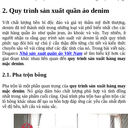
2. Quy trình sản xuất quần áo denim
Với chất lượng bền bỉ độc đáo và giá trị thẩm mỹ thời thượng,
denim đã trở thành một trong những loại vải phổ biến nhất cho các
mặt hàng quần áo như quần jean, áo khoác và váy. Tuy nhiên, ít
người nhận ra rằng
quy trình sản xuất vải denim
là một quy trình
phức tạp đòi hỏi sự chú ý cẩn thận đến từng chi tiết và kiến ​​thức
chuyên sâu về vải cũng như các đặc tính của nó. Trong bài viết này,
Dugarco
Nhà sản xuất quần áo Việt Nam
sẽ tìm hiểu kỹ hơn các
giai đoạn khác nhau liên quan đến
quy trình sản xuất hàng may
mặc denim
.
2.1. Pha trộn bông
Pha trộn là một phần quan trọng của
quy trình sản xuất hàng may
mặc denim
. Nó giúp đảm bảo chất lượng phù hợp và tính đồng
nhất trong sản phẩm cuối cùng. Quá trình pha trộn bao gồm trộn các
lô bông khác nhau để tạo ra hỗn hợp đáp ứng các yêu cầu nhất định
về độ bền, kết cấu và màu sắc.